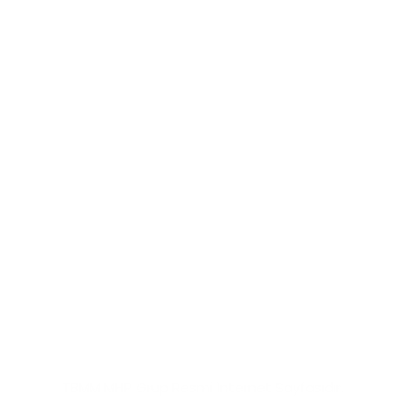
TBMM MHP Grup Resmi İnternet Sayfasıdır.