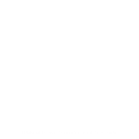
TBMM MHP Grup Resmi İnternet Sayfasıdır.